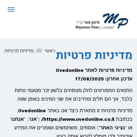
לתוכן
תפריט
מדיניות פרטיות
ראשי
מדיניות פרטיות
מדיניות פרטיות לאתר Ovedonline
עדכון אחרון: 17/08/2025
התנאים המפורטים להלן מנוסחים בלשון זכר מטעמי נוחות
בלבד, אך הם חלים ומחייבים את שני המינים באופן שווה.
מדיניות פרטיות זו מתארת כיצד אנו באתר
Ovedonline
,
בכתובת
https://www.ovedonline.co.il/
("
אנו
", "
אנחנו
"
או "
נציגי האתר
") אוספים, משתמשים ושומרים את המידע
אודותיך ולכן מומלץ לקרוא אותה בעיון.